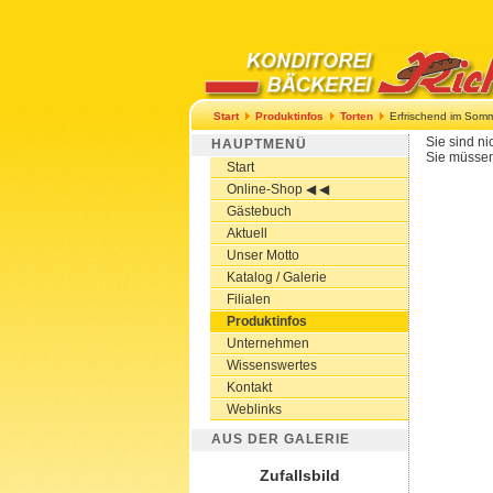
Start
Produktinfos
Torten
Erfrischend im Som
Sie sind ni
HAUPTMENÜ
Sie müssen
Start
Online-Shop ◀ ◀
Gästebuch
Aktuell
Unser Motto
Katalog / Galerie
Filialen
Produktinfos
Unternehmen
Wissenswertes
Kontakt
Weblinks
AUS DER GALERIE
Zufallsbild