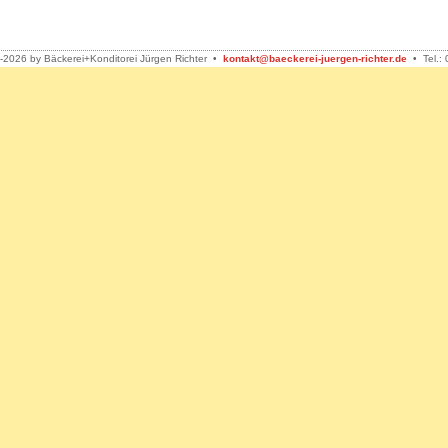
-2026 by Bäckerei+Konditorei Jürgen Richter •
kontakt@baeckerei-juergen-richter.de
• Tel.: 