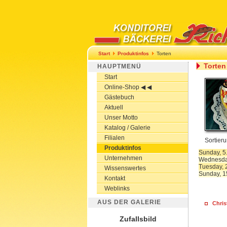
Start
Produktinfos
Torten
Torten
HAUPTMENÜ
Start
Online-Shop ◀ ◀
Gästebuch
Aktuell
Unser Motto
Katalog / Galerie
Filialen
Sortier
Produktinfos
Sunday, 5
Unternehmen
Wednesda
Tuesday, 2
Wissenswertes
Sunday, 1
Kontakt
Weblinks
AUS DER GALERIE
Chris
Zufallsbild