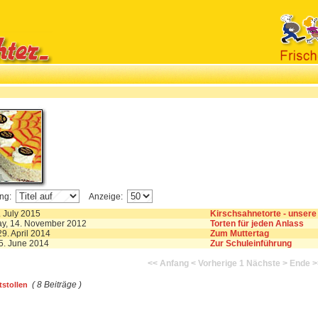
ung:
Anzeige:
. July 2015
Kirschsahnetorte - unsere 
y, 14. November 2012
Torten für jeden Anlass
9. April 2014
Zum Muttertag
5. June 2014
Zur Schuleinführung
<< Anfang
< Vorherige
1
Nächste >
Ende >
( 8 Beiträge )
tstollen