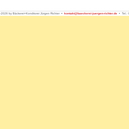
-2026 by Bäckerei+Konditorei Jürgen Richter •
kontakt@baeckerei-juergen-richter.de
• Tel.: 