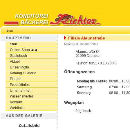
Start
Filiale Alaunstraße
HAUPTMENÜ
Start
Monday, 8. October 2007
Online-Shop ◀ ◀
Alaunstraße 84
Gästebuch
01099 Dresden
Aktuell
Telefon: 0351 / 8 10 73 43
Unser Motto
Öffnungszeiten
Katalog / Galerie
Filialen
Montag
bis Freitag
06:00 .. 18:0
Produktinfos
Samstag
07:00 .. 12:0
Unternehmen
Sonntag
08:00 .. 11:3
Wissenswertes
Kontakt
Wegeplan
Weblinks
folgt noch
AUS DER GALERIE
Zufallsbild